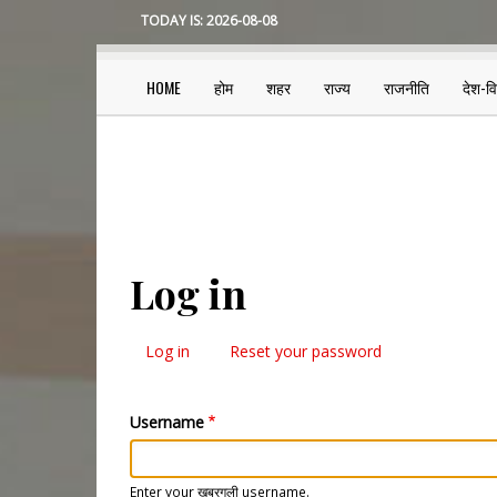
Skip
TODAY IS:
2026-08-08
to
main
content
HOME
होम
शहर
राज्य
राजनीति
देश-व
Main
navigation
Log in
Log in
(active
Reset your password
Primary
tab)
tabs
Username
Enter your खबरगली username.