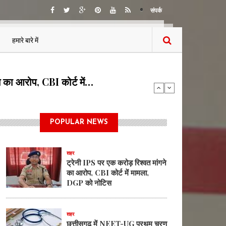
संपर्क
हमारे बारे में
ण काउंसिलिंग हेतु ऑनलाईन…
POPULAR NEWS
शहर
ट्रेनी IPS पर एक करोड़ रिश्वत मांगने
का आरोप, CBI कोर्ट में मामला,
DGP को नोटिस
शहर
छत्तीसगढ़ में NEET-UG प्रथम चरण