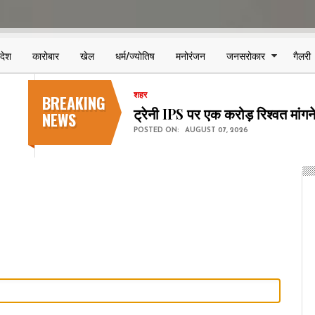
िदेश
कारोबार
खेल
धर्म/ज्योतिष
मनोरंजन
जनसरोकार
गैलरी
BREAKING
शहर
छत्तीसगढ़ में NEET-UG प्रथम चर
NEWS
POSTED ON:
AUGUST 07, 2026