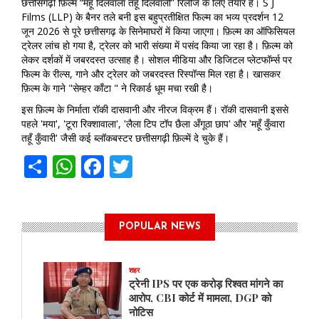
छत्तीसगढ़ी फ़िल्म “महूँ दिलवाला तहूँ दिलवाली” रिलीज के लिए तैयार है। S J
Films (LLP) के बैनर तले बनी इस बहुप्रतीक्षित फिल्म का भव्य प्रदर्शन 12
जून 2026 से पूरे छत्तीसगढ़ के सिनेमाघरों में किया जाएगा। फ़िल्म का ऑफिसियल
ट्रेलर लांच हो गया है, ट्रेलर को भारी संख्या में पसंद किया जा रहा है। फ़िल्म को
लेकर दर्शकों में जबरदस्त उत्साह है। सोशल मीडिया और डिजिटल प्लेटफॉर्म्स पर
फिल्म के रील्स, गाने और ट्रेलर को जबरदस्त रिस्पॉन्स मिल रहा है। खासकर
फ़िल्म के गाने "सेम्हर काँटा " ने रिकार्ड धूम मचा रखी है।
इस फ़िल्म के निर्माता रॉकी दासवानी और नीरज विक्रम हैं। रॉकी दासवानी इससे
पहले 'मया', 'टूरा रिक्शावाला', 'लैला टिप टॉप छैला अँगूठा छाप' और 'महूँ कुँवारा
तहूँ कुँवारी' जैसी कई ब्लॉकबस्टर छत्तीसगढ़ी फ़िल्में दे चुके हैं।
Share
WhatsApp
Facebook
Twitter
POPULAR NEWS
शहर
ट्रेनी IPS पर एक करोड़ रिश्वत मांगने का
आरोप, CBI कोर्ट में मामला, DGP को
नोटिस