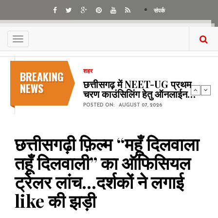
Skip
संपर्क
to
main
content
Toggle
navigation
BREAKING
शहर
छत्तीसगढ़ में NEET-UG प्रथम
NEWS
चरण काउंसिलिंग हेतु ऑनलाईन…
POSTED ON:
AUGUST 07, 2026
छत्तीसगढ़ी फ़िल्म “महूँ दिलवाला
तहूँ दिलवाली” का ऑफिसियल
ट्रेलर लांच...दर्शकों ने लगाई
like की झड़ी