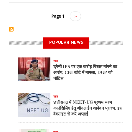
Page 1
Next
››
page
POPULAR NEWS
शहर
ट्रेनी IPS पर एक करोड़ रिश्वत मांगने का
आरोप, CBI कोर्ट में मामला, DGP को
नोटिस
शहर
छत्तीसगढ़ में NEET-UG प्रथम चरण
काउंसिलिंग हेतु ऑनलाईन आवेदन प्रारंभ, इस
वेबसाइट से करें अप्लाई