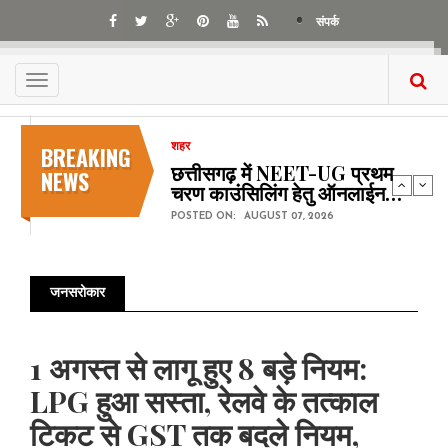
Skip
संपर्क
to
main
content
Toggle
navigation
BREAKING
शहर
छत्तीसगढ़ में NEET-UG प्रथम
NEWS
चरण काउंसिलिंग हेतु ऑनलाईन…
POSTED ON:
AUGUST 07, 2026
जनसरोकार
Pagination
1 अगस्त से लागू हुए 8 बड़े नियम:
LPG हुआ सस्ता, रेलवे के तत्काल
टिकट से GST तक बदले नियम,