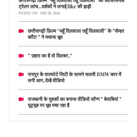
छत्तीसगढ़ी फ़िल्म “महूँ दिलवाला तहूँ दिलवाली” का ऑफिसियल
ट्रेलर लांच...दर्शकों ने लगाई like की झड़ी
POSTED ON:
MAY 28, 2026
छत्तीसगढ़ी फ़िल्म “महूँ दिलवाला तहूँ दिलवाली” के "सेम्हर
काँटा " ने मचाया धूम
" ज़हरा का है वो दिलबर.."
रायपुर के वाल्फोर्ट सिटी के सामने चलती BMW कार में
लगी आग..देखें वीडियो
राजधानी के युवकों का बनाया वीडियो सॉन्ग " बेताबियां "
यूट्यूब पर धूम मचा रहा है