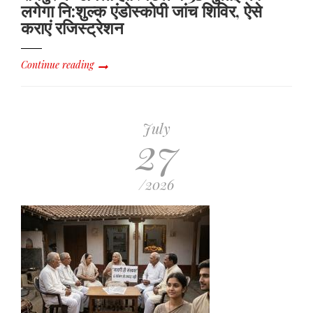
आपकी
लगेगा नि:शुल्क एंडोस्कोपी जांच शिविर, ऐसे
जेब
कराएं रजिस्ट्रेशन
पर
कितना
पड़ेगा
Continue reading
असर
July
27
/2026