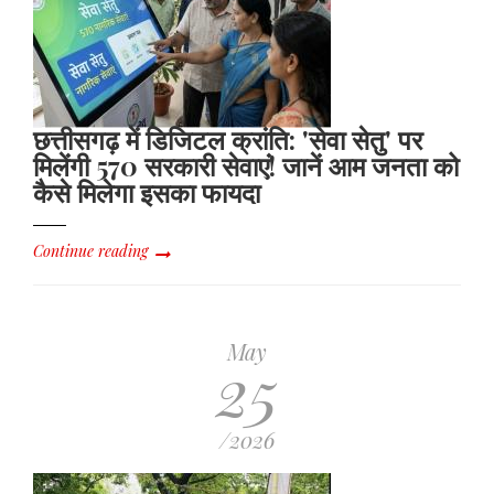
छत्तीसगढ़ में डिजिटल क्रांति: 'सेवा सेतु' पर
मिलेंगी 570 सरकारी सेवाएं! जानें आम जनता को
कैसे मिलेगा इसका फायदा
Continue reading
May
25
/2026