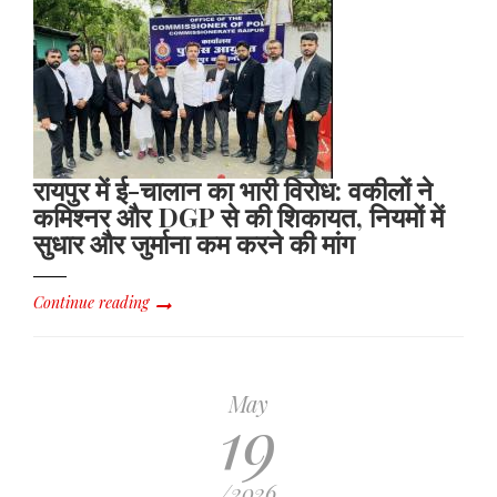
रायपुर में ई-चालान का भारी विरोध: वकीलों ने
कमिश्नर और DGP से की शिकायत, नियमों में
सुधार और जुर्माना कम करने की मांग
Continue reading
May
19
/2026