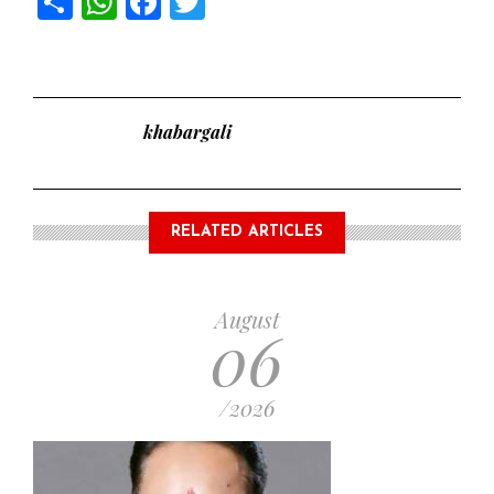
khabargali
RELATED ARTICLES
August
06
/2026