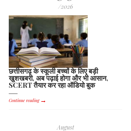
/2026
छत्तीसगढ़ के स्कूली बच्चों के लिए बड़ी
खुशखबरी, अब पढ़ाई होगा और भी आसान,
SCERT तैयार कर रहा ऑडियो बुक
Continue reading
August