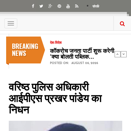
Skip
संपर्क
to
main
content
Toggle
navigation
BREAKING
देश-विदेश
कॉकरोच जनता पार्टी शुरू करेगी
NEWS
'क्या बोलती पब्लिक…
POSTED ON:
AUGUST 06, 2026
वरिष्ठ पुलिस अधिकारी
आईपीएस प्रखर पांडेय का
निधन