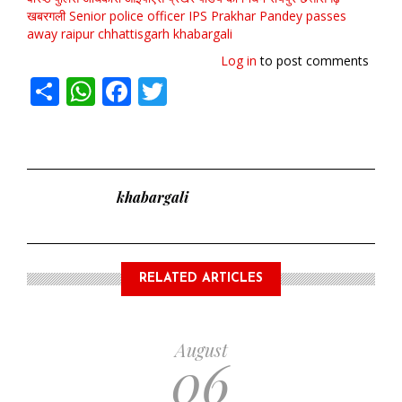
खबरगली
Senior police officer IPS Prakhar Pandey passes
away
raipur
chhattisgarh
khabargali
Log in
to post comments
Share
WhatsApp
Facebook
Twitter
khabargali
RELATED ARTICLES
August
06