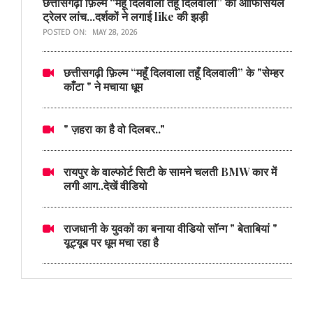
छत्तीसगढ़ी फ़िल्म “महूँ दिलवाला तहूँ दिलवाली” का ऑफिसियल
ट्रेलर लांच...दर्शकों ने लगाई like की झड़ी
POSTED ON:
MAY 28, 2026
छत्तीसगढ़ी फ़िल्म “महूँ दिलवाला तहूँ दिलवाली” के "सेम्हर
काँटा " ने मचाया धूम
" ज़हरा का है वो दिलबर.."
रायपुर के वाल्फोर्ट सिटी के सामने चलती BMW कार में
लगी आग..देखें वीडियो
राजधानी के युवकों का बनाया वीडियो सॉन्ग " बेताबियां "
यूट्यूब पर धूम मचा रहा है