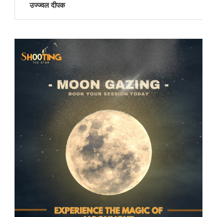
उज्ज्वल दीपक