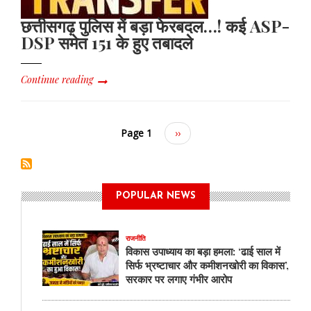
छत्तीसगढ़ पुलिस में बड़ा फेरबदल…! कई ASP-
DSP समेत 151 के हुए तबादले
Continue reading
Page 1
Next
››
page
POPULAR NEWS
राजनीति
विकास उपाध्याय का बड़ा हमला: ‘ढाई साल में
सिर्फ भ्रष्टाचार और कमीशनखोरी का विकास’,
सरकार पर लगाए गंभीर आरोप