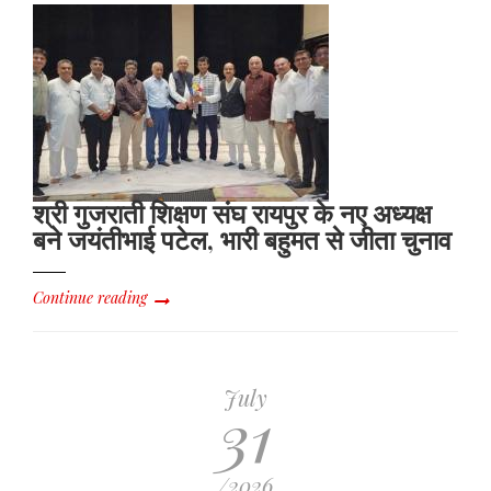
श्री गुजराती शिक्षण संघ रायपुर के नए अध्यक्ष
बने जयंतीभाई पटेल, भारी बहुमत से जीता चुनाव
Continue reading
July
31
/2026