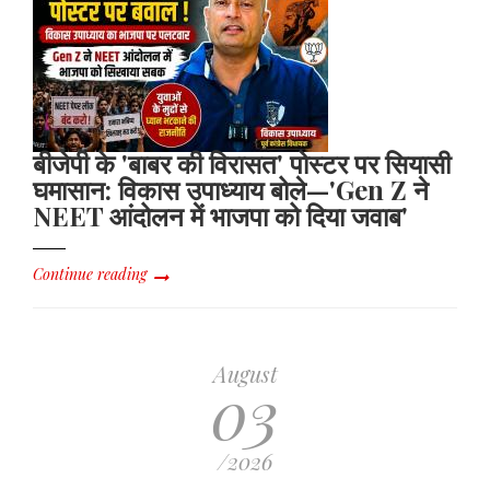
बीजेपी के 'बाबर की विरासत' पोस्टर पर सियासी
घमासान: विकास उपाध्याय बोले—'Gen Z ने
NEET आंदोलन में भाजपा को दिया जवाब'
Continue reading
August
03
/2026