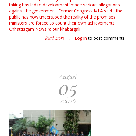
taking has led to development'
made serious allegations
against the government. Former Congress MLA said - the
public has now understood the reality of the promises
ministers are forced to count their own achievements.
Chhattisgarh News
raipur
khabargali
Read more
about
Log in
to post comments
विकास
उपाध्याय
का
बड़ा
हमला:
‘ढाई
August
05
साल
में
सिर्फ
भ्रष्टाचार
/2026
और
कमीशनखोरी
का
विकास’,
सरकार
पर