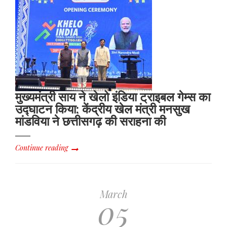
मुख्यमंत्री साय ने खेलो इंडिया ट्राइबल गेम्स का
उद्घाटन किया; केंद्रीय खेल मंत्री मनसुख
मांडविया ने छत्तीसगढ़ की सराहना की
Continue reading
March
05