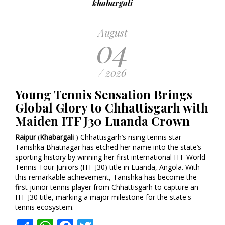
khabargali
August
04
/ 2026
Young Tennis Sensation Brings
Global Glory to Chhattisgarh with
Maiden ITF J30 Luanda Crown
Raipur
(
Khabargali
) Chhattisgarh’s rising tennis star
Tanishka Bhatnagar has etched her name into the state’s
sporting history by winning her first international ITF World
Tennis Tour Juniors (ITF J30) title in Luanda, Angola. With
this remarkable achievement, Tanishka has become the
first junior tennis player from Chhattisgarh to capture an
ITF J30 title, marking a major milestone for the state's
tennis ecosystem.