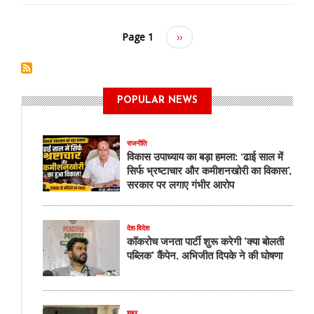
Page 1
Next
››
page
POPULAR NEWS
राजनीति
विकास उपाध्याय का बड़ा हमला: ‘ढाई साल में
सिर्फ भ्रष्टाचार और कमीशनखोरी का विकास’,
सरकार पर लगाए गंभीर आरोप
देश-विदेश
कॉकरोच जनता पार्टी शुरू करेगी 'क्या बोलती
पब्लिक' कैंपेन, अभिजीत दिपके ने की घोषणा
शहर