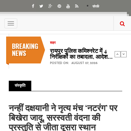
Skip
संपर्क
to
main
content
Toggle
navigation
BREAKING
शहर
रायपुर पुलिस कमिश्नरेट में 4
NEWS
निरीक्षकों का तबादला, आदेश…
POSTED ON:
AUGUST 07, 2026
संस्कृति
Pagination
नन्हीं दक्षयानी ने नृत्य मंच ‘नटरंग’ पर
बिखेरा जादू, सरस्वती वंदना की
प्रस्तुति से जीता दूसरा स्थान