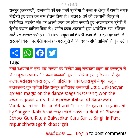
/ 2026
रायपुर
(
खबरगली
) राजधानी की एक नन्ही प्रतिभा ने कला के क्षेत्र में अपनी चमक
बिखेरते हुए शहर का नाम रोशन किया है। मात्र 8 वर्ष की दक्षयानी मिश्रा ने
प्रतिष्ठित 'नटरंग' मंच पर अपनी कला का लोहा मनवाते हुए भरतनाट्यम श्रेणी में
द्वितीय स्थान हासिल किया है। संगीत कला अकादमी द्वारा आयोजित इस 'इंडियन
आर्ट एंड कल्चर प्रोग्राम' में भवन्स स्कूल की तीसरी कक्षा की छात्रा दक्षयानी ने
सरस्वती वंदना पर ऐसी मनमोहक प्रस्तुति दी कि दर्शक दीर्घा तालियों से गूंज उठी।
Share
WhatsApp
Facebook
Twitter
Tags
नन्हीं दक्षयानी ने नृत्य मंच ‘नटरंग’ पर बिखेरा जादू
सरस्वती वंदना की प्रस्तुति से
जीता दूसरा स्थान
संगीत कला अकादमी द्वारा आयोजित इस 'इंडियन आर्ट एंड
कल्चर प्रोग्राम
भवन्स स्कूल की तीसरी कक्षा की छात्रा
पुणे में गुरु ऋतुजा
बालवडकर
गुरु सुनीता सिंह
रायपुर
छत्तीसगढ़
खबरगली
Little Dakshayani
spread magic on the dance stage 'Natarang'
won the
second position with the presentation of Saraswati
Vandana
in this 'Indian Art and Culture Program' organized
by Sangeet Kala Academy
third class student of Bhavans
School
Guru Rituja Balwadkar
Guru Sunita Singh in Pune
raipur
chhattisgarh
khabargali
Read more
about
Log in
to post comments