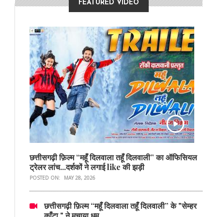
FEATURED VIDEO
छत्तीसगढ़ी फ़िल्म “महूँ दिलवाला तहूँ दिलवाली” का ऑफिसियल
ट्रेलर लांच...दर्शकों ने लगाई like की झड़ी
POSTED ON:
MAY 28, 2026
छत्तीसगढ़ी फ़िल्म “महूँ दिलवाला तहूँ दिलवाली” के "सेम्हर
काँटा " ने मचाया धूम