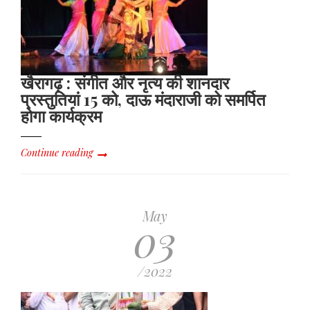
खैरागढ़ : संगीत और नृत्य की शानदार
प्रस्तुतियां 15 को, दाऊ मंदाराजी को समर्पित
होगा कार्यक्रम
Continue reading
May
03
/2022