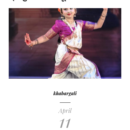
khabargali
April
11