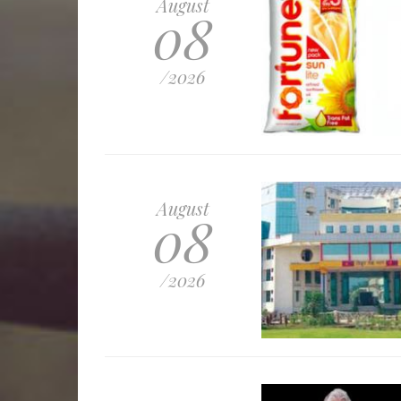
August
08
/2026
August
08
/2026