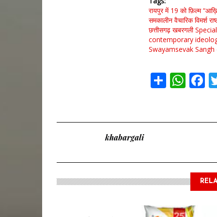
Tags
रायपुर में 19 को फ़िल्म “आख़ि
समकालीन वैचारिक विमर्श
राष
छत्तीसगढ़
खबरगली
Special
contemporary ideolog
Swayamsevak Sangh
Share
Wha
F
khabargali
RELA