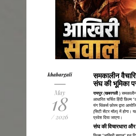
समकालीन वैचारिक 
khabargali
संघ की भूमिका पर
May
रायपुर
(
खबरगली
) समकालीन व
18
आधारित चर्चित हिंदी फ़िल्म
यंग थिंकर्स फ़ोरम द्वारा आ
(सिटी सेंटर मॉल) में होगा।
/ 2026
प्रवेश दिया जाएगा।
संघ की विचारधारा और सव
फ़िल्म “आख़िरी सवाल” इन दिन