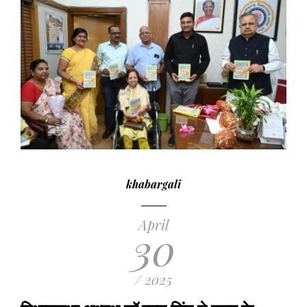
khabargali
April
30
/ 2025