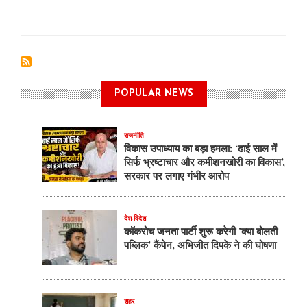
सुषमा
बग्गा
की
किताब
"बाल
मन"
का
POPULAR NEWS
विमोचन
राजनीति
विकास उपाध्याय का बड़ा हमला: ‘ढाई साल में
सिर्फ भ्रष्टाचार और कमीशनखोरी का विकास’,
सरकार पर लगाए गंभीर आरोप
देश-विदेश
कॉकरोच जनता पार्टी शुरू करेगी 'क्या बोलती
पब्लिक' कैंपेन, अभिजीत दिपके ने की घोषणा
शहर