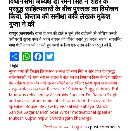
विधानसभा अध्यक्ष डॉ रमन सिंह ने शहर के
प्रबुद्ध साहित्यकारों के बीच पुस्तक का विमोचन
किया, किताब की समीक्षा कवि लेखक मुकेश
गुप्ता ने की
रायपुर
(
खबरगली
) बच्चों के मन को हौले से छूने और टटोलने की कोशिश करती
कवियत्री सुषमा बग्गा ने अपने बचपन को जीवंत बनाते हुए सरल, सहज, सारगर्भित
भाषा शैली का प्रयोग करते हुए बच्चों के लिये एक उत्तम कृति प्रस्तुत की है.
Share
WhatsApp
Facebook
Twitter
Tags
सुषमा बग्गा की किताब
विधानसभा अध्यक्ष डॉ रमन सिंह ने और शहर के प्रबुद्ध
साहित्यकारों कई मध्य स्पीकर हाउस मे बाल मन का विमोचन किया
वेंकटेश साहित्य
मंच
साहित्य सागर मंच
कवि
लेखक
मोटिवेशनल स्पीकर मुकेश गुप्ता द्वारा समीक्षा
रायपुर
छत्तीसगढ़
खबरगली
Release of Sushma Bagga's book
Bal
Man was released by Assembly Speaker Dr. Raman Singh
and several other eminent litterateurs of the city at the
Speaker House. Review by Venkatesh Sahitya Manch
Sahitya Sagar Manch
poet
Writer
motivational speaker
Mukesh Gupta
raipur
chhattisgarh
khabargali
Read more
about
Log in
to post comments