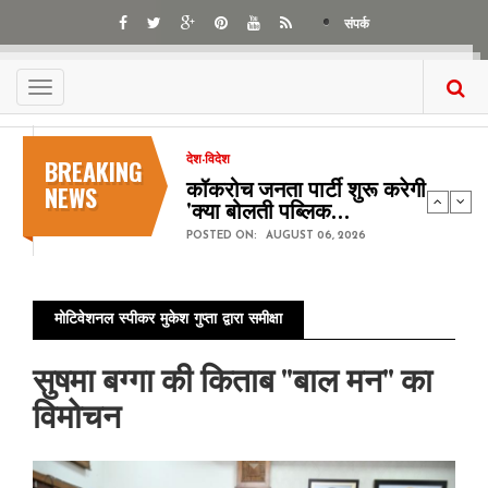
Skip
संपर्क
to
main
content
Toggle
navigation
BREAKING
देश-विदेश
कॉकरोच जनता पार्टी शुरू करेगी
NEWS
'क्या बोलती पब्लिक…
POSTED ON:
AUGUST 06, 2026
मोटिवेशनल स्पीकर मुकेश गुप्ता द्वारा समीक्षा
सुषमा बग्गा की किताब "बाल मन" का
विमोचन