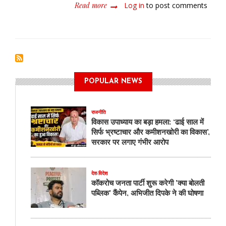
Read more
about
Log in
to post comments
माता
कौशल्या
मंदिर
के
निर्माण
में
भ्रष्टाचार
POPULAR NEWS
कांग्रेस
की
काली
राजनीति
करतूतों
विकास उपाध्याय का बड़ा हमला: ‘ढाई साल में
का
सिर्फ भ्रष्टाचार और कमीशनखोरी का विकास’,
एक
सरकार पर लगाए गंभीर आरोप
और
शर्मनाक
नमूना,मंदिर
देश-विदेश
के
कॉकरोच जनता पार्टी शुरू करेगी 'क्या बोलती
पत्थरों
पब्लिक' कैंपेन, अभिजीत दिपके ने की घोषणा
का
गिरना
बेहद