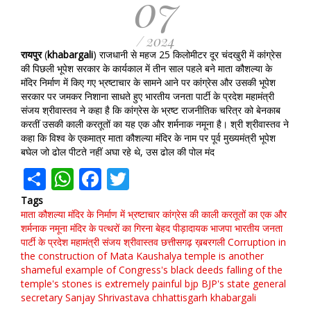
07
/ 2024
रायपुर
(
khabargali
) राजधानी से महज 25 किलोमीटर दूर चंदखुरी में कांग्रेस
की पिछली भूपेश सरकार के कार्यकाल में तीन साल पहले बने माता कौशल्या के
मंदिर निर्माण में किए गए भ्रष्टाचार के सामने आने पर कांग्रेस और उसकी भूपेश
सरकार पर जमकर निशाना साधते हुए भारतीय जनता पार्टी के प्रदेश महामंत्री
संजय श्रीवास्तव ने कहा है कि कांग्रेस के भ्रष्ट राजनीतिक चरित्र को बेनकाब
करतीं उसकी काली करतूतों का यह एक और शर्मनाक नमूना है। श्री श्रीवास्तव ने
कहा कि विश्व के एकमात्र माता कौशल्या मंदिर के नाम पर पूर्व मुख्यमंत्री भूपेश
बघेल जो ढोल पीटते नहीं अघा रहे थे, उस ढोल की पोल मंद
Share
WhatsApp
Facebook
Twitter
Tags
माता कौशल्या मंदिर के निर्माण में भ्रष्टाचार कांग्रेस की काली करतूतों का एक और
शर्मनाक नमूना
मंदिर के पत्थरों का गिरना बेहद पीड़ादायक
भाजपा
भारतीय जनता
पार्टी के प्रदेश महामंत्री संजय श्रीवास्तव
छत्तीसगढ़
ख़बरगली
Corruption in
the construction of Mata Kaushalya temple is another
shameful example of Congress's black deeds
falling of the
temple's stones is extremely painful
bjp
BJP's state general
secretary Sanjay Shrivastava
chhattisgarh
khabargali