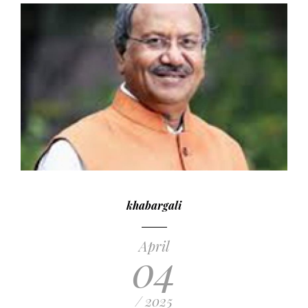
khabargali
April
04
/ 2025