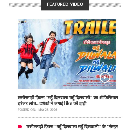
FEATURED VIDEO
छत्तीसगढ़ी फ़िल्म “महूँ दिलवाला तहूँ दिलवाली” का ऑफिसियल
ट्रेलर लांच...दर्शकों ने लगाई like की झड़ी
POSTED ON:
MAY 28, 2026
छत्तीसगढ़ी फ़िल्म “महूँ दिलवाला तहूँ दिलवाली” के "सेम्हर