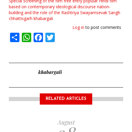
Special screening of the film
free entry
popular Hindi film
based on contemporary ideological discourse
nation-
building and the role of the Rashtriya Swayamsevak Sangh
chhattisgarh
khabargali
Log in
to post comments
Share
WhatsApp
Facebook
Twitter
khabargali
RELATED ARTICLES
August