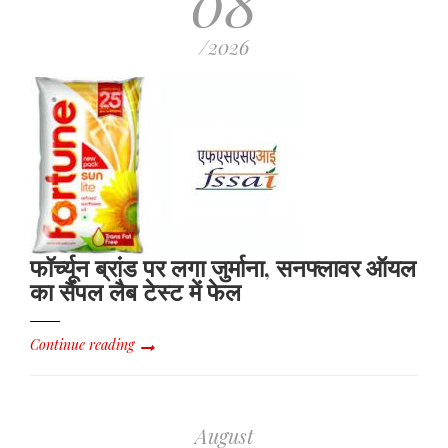
08
/2026
फॉर्च्यून ब्रांड पर लगा जुर्माना, सनफ्लावर ऑयल
का सैंपल लैब टेस्ट में फेल
Continue reading
August