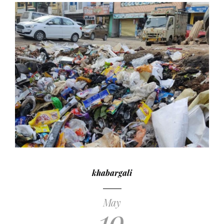
khabargali
May
19