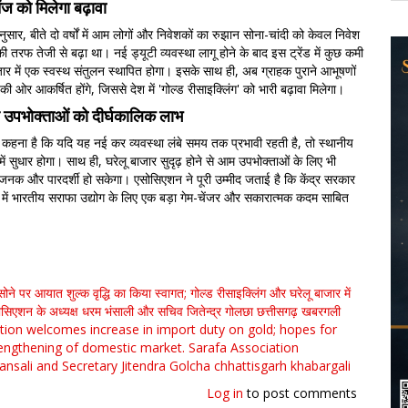
ंज को मिलेगा बढ़ावा
सार, बीते दो वर्षों में आम लोगों और निवेशकों का रुझान सोना-चांदी को केवल निवेश
की तरफ तेजी से बढ़ा था। नई ड्यूटी व्यवस्था लागू होने के बाद इस ट्रेंड में कुछ कमी
ार में एक स्वस्थ संतुलन स्थापित होगा। इसके साथ ही, अब ग्राहक पुराने आभूषणों
ओर आकर्षित होंगे, जिससे देश में 'गोल्ड रीसाइक्लिंग' को भारी बढ़ावा मिलेगा।
र उपभोक्ताओं को दीर्घकालिक लाभ
कहना है कि यदि यह नई कर व्यवस्था लंबे समय तक प्रभावी रहती है, तो स्थानीय
र में सुधार होगा। साथ ही, घरेलू बाजार सुदृढ़ होने से आम उपभोक्ताओं के लिए भी
नक और पारदर्शी हो सकेगा। एसोसिएशन ने पूरी उम्मीद जताई है कि केंद्र सरकार
में भारतीय सराफा उद्योग के लिए एक बड़ा गेम-चेंजर और सकारात्मक कदम साबित
ने पर आयात शुल्क वृद्धि का किया स्वागत; गोल्ड रीसाइक्लिंग और घरेलू बाजार में
ोसिएशन के अध्यक्ष धरम भंसाली और सचिव जितेन्द्र गोलछा
छत्तीसगढ़
खबरगली
tion welcomes increase in import duty on gold; hopes for
rengthening of domestic market. Sarafa Association
nsali and Secretary Jitendra Golcha
chhattisgarh
khabargali
Log in
to post comments