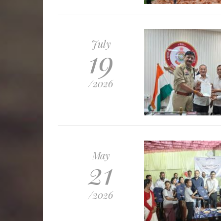
July
19
/2026
May
21
/2026