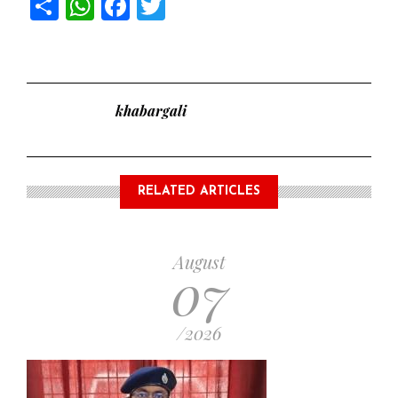
Share
WhatsApp
Facebook
Twitter
khabargali
RELATED ARTICLES
August
07
/2026