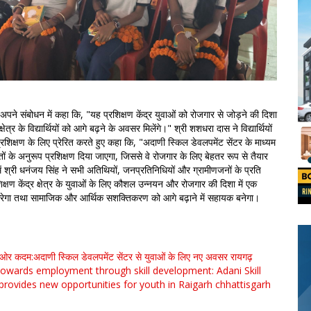
 अपने संबोधन में कहा कि, "यह प्रशिक्षण केंद्र युवाओं को रोजगार से जोड़ने की दिशा
ेत्र के विद्यार्थियों को आगे बढ़ने के अवसर मिलेंगे।" श्री शशधरा दास ने विद्यार्थियों
िक्षण के लिए प्रेरित करते हुए कहा कि, "अदाणी स्किल डेवलपमेंट सेंटर के माध्यम
तों के अनुरूप प्रशिक्षण दिया जाएगा, जिससे वे रोजगार के लिए बेहतर रूप से तैयार
में श्री धनंजय सिंह ने सभी अतिथियों, जनप्रतिनिधियों और ग्रामीणजनों के प्रति
्षण केंद्र क्षेत्र के युवाओं के लिए कौशल उन्नयन और रोजगार की दिशा में एक
य करेगा तथा सामाजिक और आर्थिक सशक्तिकरण को आगे बढ़ाने में सहायक बनेगा।
र कदम:अदाणी स्किल डेवलपमेंट सेंटर से युवाओं के लिए नए अवसर रायगढ़
towards employment through skill development: Adani Skill
rovides new opportunities for youth in Raigarh
chhattisgarh