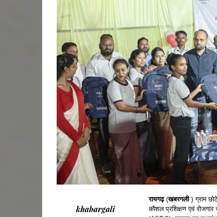
रायगढ़
(
खबरगली
) ग्राम छो
khabargali
कौशल प्रशिक्षण एवं रोजगार से 