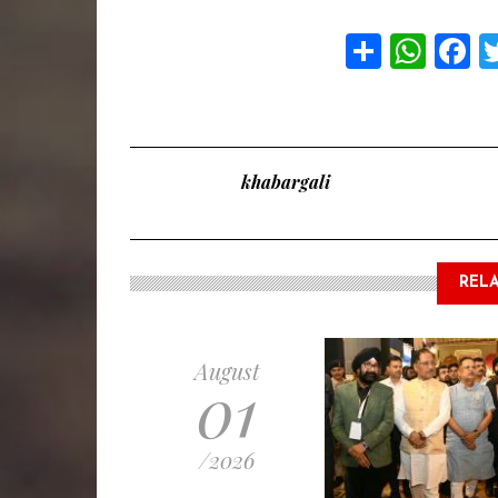
Share
Wha
F
khabargali
RELA
August
01
/2026