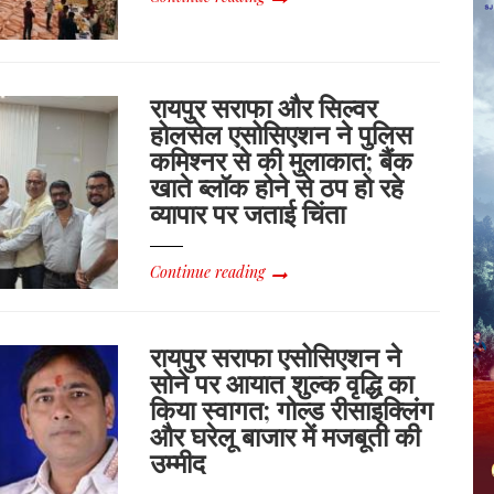
रायपुर सराफा और सिल्वर
होलसेल एसोसिएशन ने पुलिस
कमिश्नर से की मुलाकात; बैंक
खाते ब्लॉक होने से ठप हो रहे
व्यापार पर जताई चिंता
Continue reading
रायपुर सराफा एसोसिएशन ने
सोने पर आयात शुल्क वृद्धि का
किया स्वागत; गोल्ड रीसाइक्लिंग
और घरेलू बाजार में मजबूती की
उम्मीद