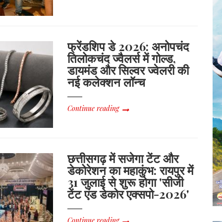
फ्रेंडशिप डे 2026: अनोपचंद
तिलोकचंद ज्वैलर्स में गोल्ड,
डायमंड और सिल्वर ज्वेलरी की
नई कलेक्शन लॉन्च
Continue reading
छत्तीसगढ़ में सजेगा टेंट और
डेकोरेशन का महाकुंभ: रायपुर में
31 जुलाई से शुरू होगा 'सीजी
टेंट एंड डेकोर एक्सपो-2026'
Continue reading