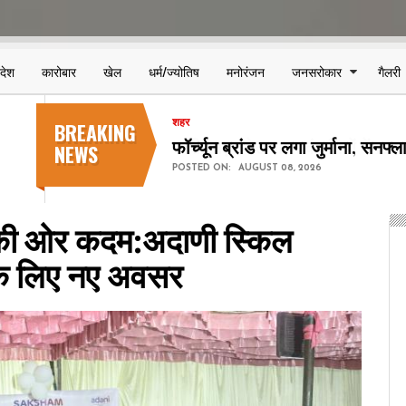
िदेश
कारोबार
खेल
धर्म/ज्योतिष
मनोरंजन
जनसरोकार
गैलरी
BREAKING
शहर
छत्तीसगढ़ स्टेट पावर कंपनियों में 123
NEWS
POSTED ON:
AUGUST 08, 2026
की ओर कदम:अदाणी स्किल
ं के लिए नए अवसर