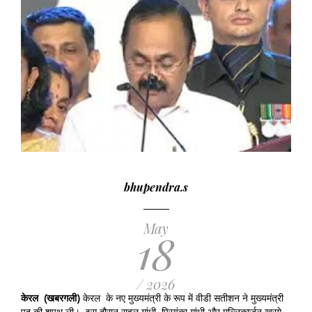
bhupendra.s
May
18
/ 2026
केरल (खबरगली)
केरल के नए मुख्यमंत्री के रूप में वीडी सतीशन ने मुख्यमंत्री
पद की शपथ ली। इस दौरान राहुल गांधी, प्रियंका गांधी और मल्लिकार्जुन खरगे