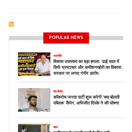
सरकार
के
12
वर्ष
पूरे
होने
POPULAR NEWS
पर
रायपुर
में
राजनीति
विशाल
विकास उपाध्याय का बड़ा हमला: ‘ढाई साल में
शिविर:
सिर्फ भ्रष्टाचार और कमीशनखोरी का विकास’,
500
सरकार पर लगाए गंभीर आरोप
से
अधिक
मरीजों
देश-विदेश
की
कॉकरोच जनता पार्टी शुरू करेगी 'क्या बोलती
जांच,
पब्लिक' कैंपेन, अभिजीत दिपके ने की घोषणा
157
यूनिट
रक्तदान
शहर