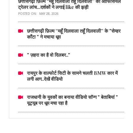
छत्तीसगढ़ी फ़िल्म “महूँ दिलवाला तहूँ दिलवाली” का ऑफिसियल
ट्रेलर लांच...दर्शकों ने लगाई like की झड़ी
POSTED ON:
MAY 28, 2026
छत्तीसगढ़ी फ़िल्म “महूँ दिलवाला तहूँ दिलवाली” के "सेम्हर
काँटा " ने मचाया धूम
" ज़हरा का है वो दिलबर.."
रायपुर के वाल्फोर्ट सिटी के सामने चलती BMW कार में
लगी आग..देखें वीडियो
राजधानी के युवकों का बनाया वीडियो सॉन्ग " बेताबियां "
यूट्यूब पर धूम मचा रहा है