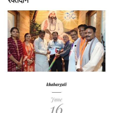
khabargali
June
16