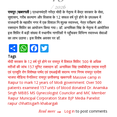
/ 2026
रायपुर
(
खबरगली
) प्रधानमंत्री नरेंद्र मोदी के नेतृत्व में केंद्र सरकार के सेवा,
सुशासन, गरीब कल्याण और विकास के 12 सफल वर्ष पूरे होने के उपलक्ष्य में
राजधानी के महावीर नगर में एक विशाल निःशुल्क स्वास्थ्य, नेत्र परीक्षण और
रक्तदान शिविर का आयोजन किया गया। डॉ. अनामिका सिंह के नेतृत्व में आयोजित
इस शिविर में बड़ी संख्या में स्थानीय नागरिकों ने पहुँचकर विभिन्न स्वास्थ्य सेवाओं
का लाभ उठाया। इस विशेष अवसर पर डॉ.
Share
WhatsApp
Facebook
Twitter
Tags
मोदी सरकार के 12 वर्ष पूरे होने पर रायपुर में विशाल शिविर: 500 से अधिक
मरीजों की जांच
157 यूनिट रक्तदान
डॉ. अनामिका सिंह
एमबीबीएस
एमएस
स्त्री
एवं प्रसूति रोग विशेषज्ञ
पार्षद एवं एमआईसी सदस्य
नगर निगम रायपुर प्रदेश
भाजपा मीडिया पैनलिस्ट
रायपुर
छत्तीसगढ़
खबरगली
Massive camp in
Raipur to mark 12 years of Modi government: Over 500
patients examined
157 units of blood donated
Dr. Anamika
Singh
MBBS
MS
Gynecologist
Councilor and MIC Member
Raipur Municipal Corporation
State BJP Media Panelist
raipur
chhattisgarh
khabargali
Read more
about
Log in
to post comments
मोदी