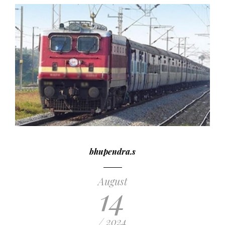
bhupendra.s
August
14
/ 2024