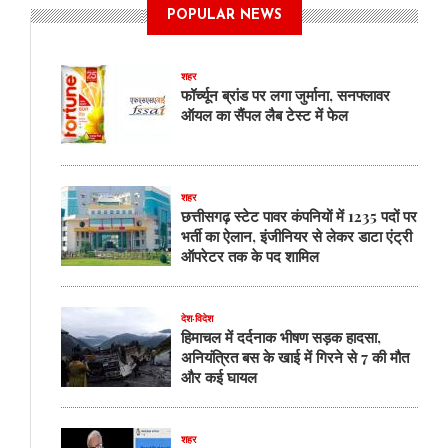
दे
POPULAR NEWS
,
ये
46
शहर
ट्रेनें
फॉर्च्यून ब्रांड पर लगा जुर्माना, सनफ्लावर
होगी
ऑयल का सैंपल लैब टेस्ट में फेल
रद्द
देखें
लिस्ट...
शहर
छत्तीसगढ़ स्टेट पावर कंपनियों में 1235 पदों पर
भर्ती का ऐलान, इंजीनियर से लेकर डाटा एंट्री
ऑपरेटर तक के पद शामिल
देश-विदेश
हिमाचल में दर्दनाक भीषण सड़क हादसा,
अनियंत्रित बस के खाई में गिरने से 7 की मौत
और कई घायल
शहर