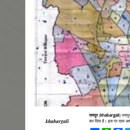
रायपुर
(
khabargali
) रायपु
khabargali
कर दिया है। इस पर दावा आप