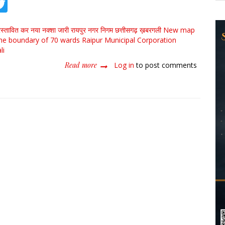
tsApp
acebook
Twitter
प्रस्तावित कर नया नक्शा जारी
रायपुर नगर निगम
छत्तीसगढ़
ख़बरगली
New map
the boundary of 70 wards
Raipur Municipal Corporation
li
Read more
about
Log in
to post comments
70
वार्डों
की
चतुर्दीश
सीमा
प्रस्तावित
कर
नया
नक्शा
जारी