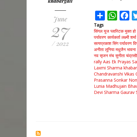
khabargali
Share
Wha
F
June
27
Tags
सिंगल यूज प्लास्टिक मुक्त हो र
पर्यावरण कार्यकर्ता लक्ष्मी शर्मा
/ 2022
सत्यप्रकाश सिंग
पर्यावरण वि
अनीता लूनिया
मधुजैन
भावना
नव सृजन मंच
सुनीता चंद्रसो
rally
Aas Ek Prayas S
Laxmi Sharma
khabar
Chandravanshi
Vikas 
Prasanna Sonkar
Non
Lunia
Madhujain
Bhav
Devi Sharma
Gaurav 