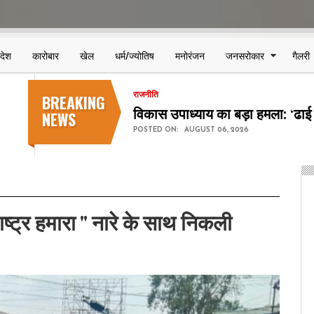
िदेश
कारोबार
खेल
धर्म/ज्योतिष
मनोरंजन
जनसरोकार
गैलरी
BREAKING
देश-विदेश
कॉकरोच जनता पार्टी शुरू करेगी 'क्
NEWS
POSTED ON:
AUGUST 06, 2026
ाष्ट्र हमारा " नारे के साथ निकली