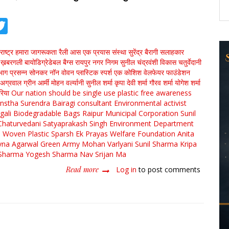
tsApp
acebook
Twitter
ाष्ट्र हमारा
जागरूकता रैली
आस एक प्रयास संस्था
सुरेंद्र बैरागी
सलाहकार
ख़बरगली
बायोडिग्रेडेबल बैग्स
रायपुर नगर निगम
सुनील चंद्रवंशी
विकास चतुर्वेदानी
भाग
प्रसन्न सोनकर
नॉन वोवन प्लास्टिक
स्पर्श एक कोशिश वेलफेयर फाउंडेशन
 अग्रवाल
ग्रीन आर्मी
मोहन वर्ल्यानी
सुनील शर्मा
कृपा देवी शर्मा
गौरव शर्मा
योगेश शर्मा
रिया
Our nation should be single use plastic free
awareness
anstha
Surendra Bairagi
consultant
Environmental activist
gali
Biodegradable Bags
Raipur Municipal Corporation
Sunil
Chaturvedani
Satyaprakash Singh
Environment Department
 Woven Plastic
Sparsh Ek Prayas Welfare Foundation
Anita
na Agarwal
Green Army
Mohan Varlyani
Sunil Sharma
Kripa
Sharma
Yogesh Sharma
Nav Srijan Ma
Read more
about
Log in
to post comments
"
सिंगल
यूज
प्लास्टिक
मुक्त