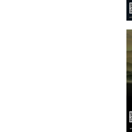
हो
राष्ट्र
हमारा
"
नारे
के
साथ
निकली
जागरूकता
रैली