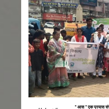
" आस " एक प्रयास संस्था