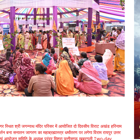
नगर स्थित श्री जगन्नाथ मंदिर परिसर में आयोजित दो दिवसीय विराट अखंड हरिनाम
र्तन बना सनातन जागरण का महाब्रह्मास्त्र
धर्मांतरण पर लगेगा विराम
रायपुर उत्तर
एवं आयोजन समिति के अध्यक्ष पुरंदर मिश्रा
छत्तीसगढ़
खबरगली
Two-day