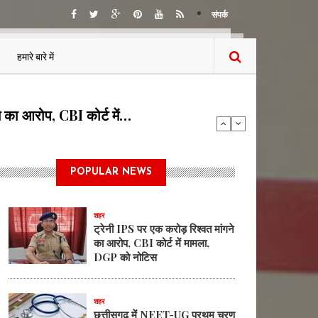
संपर्क
हमारे बारे में
ण काउंसिलिंग हेतु ऑनलाईन…
POPULAR NEWS
शहर
ट्रेनी IPS पर एक करोड़ रिश्वत मांगने
का आरोप, CBI कोर्ट में मामला,
DGP को नोटिस
शहर
छत्तीसगढ़ में NEET-UG प्रथम चरण