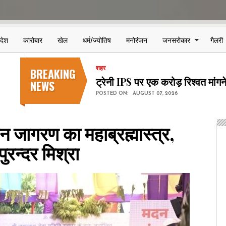
िदेश
कारोबार
खेल
धर्म/ज्योतिष
मनोरंजन
जनसरोकार
गैलरी
BREAKING
शहर
छत्तीसगढ़ में NEET-UG प्रथम चर
NEWS
POSTED ON:
AUGUST 07, 2026
न जागरण का महाब्रह्मास्त्र,
पुरन्दर मिश्रा