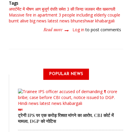
Tags
अपार्टमेंट में भीषण आग
बुजुर्ग दंपति समेत 3 की जिन्दा जलकर मौत खबरगली
Massive fire in apartment
3 people including elderly couple
burnt alive big news latest news bhuneshwar khabargali
Read more
about
Log in
to post comments
अपार्टमेंट
में
भीषण
आग,
बुजुर्ग
दंपति
समेत
POPULAR NEWS
3
की
जिन्दा
जलकर
मौत
शहर
ट्रेनी IPS पर एक करोड़ रिश्वत मांगने का आरोप, CBI कोर्ट में
मामला, DGP को नोटिस