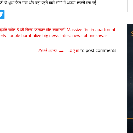
ेजी से धुआं फैल गया और वहां रहने वाले लोगों में अफरा-तफरी मच गई।
tsApp
acebook
Twitter
र्ग दंपति समेत 3 की जिन्दा जलकर मौत खबरगली Massive fire in apartment
derly couple burnt alive big news latest news bhuneshwar
Read more
about
Log in
to post comments
अपार्टमेंट
में
भीषण
आग,
बुजुर्ग
दंपति
समेत
3
की
जिन्दा
जलकर
मौत